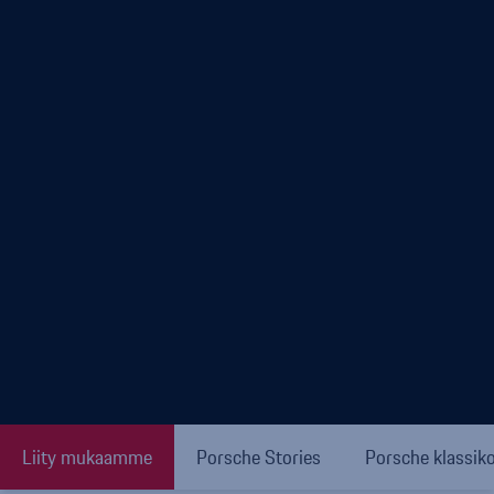
Liity mukaamme
Porsche Stories
Porsche klassik