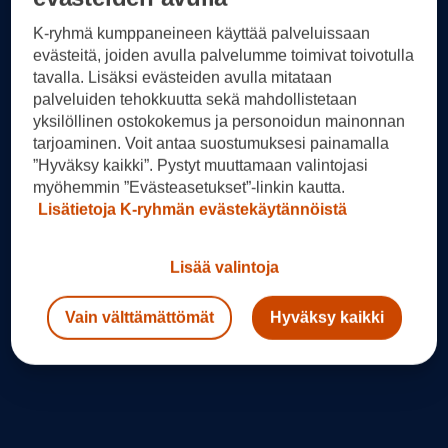
K-ryhmä kumppaneineen käyttää palveluissaan
evästeitä, joiden avulla palvelumme toimivat toivotulla
tavalla. Lisäksi evästeiden avulla mitataan
palveluiden tehokkuutta sekä mahdollistetaan
yksilöllinen ostokokemus ja personoidun mainonnan
tarjoaminen. Voit antaa suostumuksesi painamalla
”Hyväksy kaikki”. Pystyt muuttamaan valintojasi
myöhemmin ”Evästeasetukset”-linkin kautta.
Lisätietoja K-ryhmän evästekäytännöistä
Lisää valintoja
Vain välttämättömät
Hyväksy kaikki