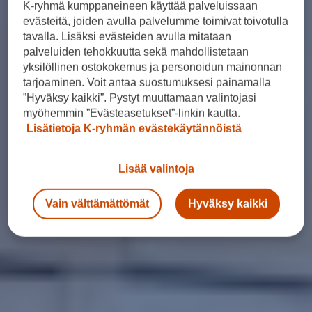
K-ryhmä kumppaneineen käyttää palveluissaan
evästeitä, joiden avulla palvelumme toimivat toivotulla
tavalla. Lisäksi evästeiden avulla mitataan
palveluiden tehokkuutta sekä mahdollistetaan
yksilöllinen ostokokemus ja personoidun mainonnan
tarjoaminen. Voit antaa suostumuksesi painamalla
”Hyväksy kaikki”. Pystyt muuttamaan valintojasi
myöhemmin ”Evästeasetukset”-linkin kautta.
Lisätietoja K-ryhmän evästekäytännöistä
Lisää valintoja
Vain välttämättömät
Hyväksy kaikki