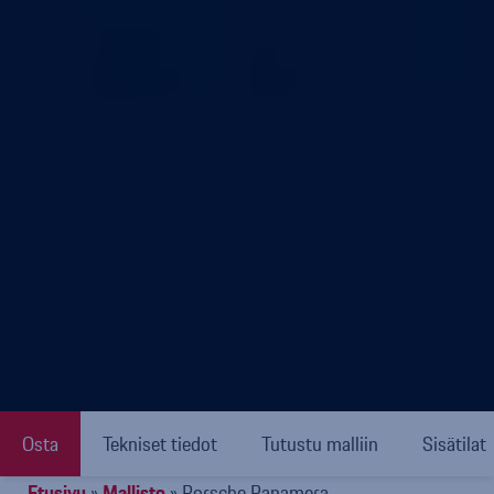
Osta
Tekniset tiedot
Tutustu malliin
Sisätilat
Etusivu
»
Mallisto
»
Porsche Panamera