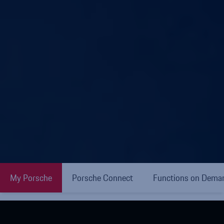
My Porsche
Porsche Connect
Functions on Dema
Etusivu
»
Omistaminen ja huolto
»
Minun Porsche –