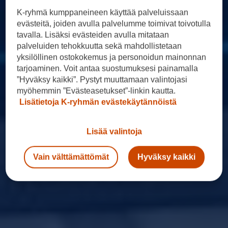
K-ryhmä kumppaneineen käyttää palveluissaan
evästeitä, joiden avulla palvelumme toimivat toivotulla
tavalla. Lisäksi evästeiden avulla mitataan
palveluiden tehokkuutta sekä mahdollistetaan
yksilöllinen ostokokemus ja personoidun mainonnan
tarjoaminen. Voit antaa suostumuksesi painamalla
”Hyväksy kaikki”. Pystyt muuttamaan valintojasi
myöhemmin ”Evästeasetukset”-linkin kautta.
Lisätietoja K-ryhmän evästekäytännöistä
Lisää valintoja
Vain välttämättömät
Hyväksy kaikki