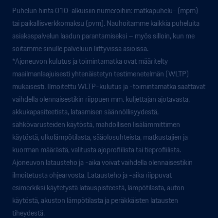
Puhelun hinta 010-alkuisiin numeroihin: matkapuhelu- (mpm)
tai paikallisverkkomaksu (pvm). Nauhoitamme kaikkia puheluita
asiakaspalvelun laadun parantamiseksi – myös silloin, kun me
soitamme sinulle palveluun liittyvissä asioissa.
*Ajoneuvon kulutus ja toimintamatka ovat määritelty
maailmanlaajuisesti yhtenäistetyn testimenetelmän (WLTP)
mukaisesti. Ilmoitettu WLTP-kulutus ja -toimintamatka saattavat
vaihdella olennaisestikin riippuen mm. kuljettajan ajotavasta,
akkukapasiteetista, lataamisen säännöllisyydestä,
sähkövarusteiden käytöstä, mahdollisen lisälämmittimen
käytöstä, ulkolämpötilasta, sääolosuhteista, matkustajien ja
kuorman määrästä, valitusta ajoprofiilista tai tieprofiilista.
Ajoneuvon latausteho ja -aika voivat vaihdella olennaisestikin
ilmoitetusta ohjearvosta. Latausteho ja -aika riippuvat
esimerkiksi käytetystä latauspisteestä, lämpötilasta, auton
käytöstä, akuston lämpötilasta ja peräkkäisten latausten
tiheydestä.