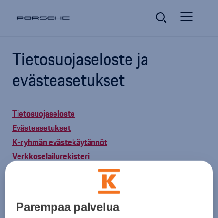
Tietosuojaseloste ja
evästeasetukset
Tietosuojaseloste
Evästeasetukset
K-ryhmän evästekäytännöt
Verkkoselailurekisteri
Henkilötietojen käsittely
Parempaa palvelua