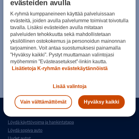
evästeiden avulla
K-ryhmä kumppaneineen käyttää palveluissaan
evästeitä, joiden avulla palvelumme toimivat toivotulla
tavalla. Lisäksi evästeiden avulla mitataan
palveluiden tehokkuutta sekä mahdollistetaan
yksilöllinen ostokokemus ja personoidun mainonnan
tarjoaminen. Voit antaa suostumuksesi painamalla
”Hyväksy kaikki”. Pystyt muuttamaan valintojasi
Rakenna oma Porsche
myöhemmin ”Evästeasetukset”-linkin kautta.
Lisätietoja K-ryhmän evästekäytännöistä
Yritysautovalitsin
Lisää valintoja
Vain välttämättömät
Hyväksy kaikki
Auton hankinta
Löydä käyttövoima ja hankintatapa
Löydä sopiva auto
Uudet autot