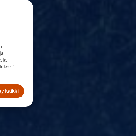
n
ja
lla
ukset”-
y kaikki