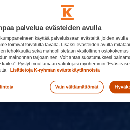
paa palvelua evästeiden avulla
kumppaneineen käyttää palveluissaan evästeitä, joiden avulla
e toimivat toivotulla tavalla. Lisäksi evästeiden avulla mitataa
den tehokkuutta sekä mahdollistetaan yksilöllinen ostokokemus 
dun mainonnan tarjoaminen. Voit antaa suostumuksesi painama
 kaikki”. Pystyt muuttamaan valintojasi myöhemmin ”Evästeaset
utta.
Lisätietoja K-ryhmän evästekäytännöistä
lintoja
Vain välttämättömät
Hyväks