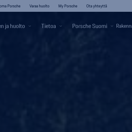
oma Porsche
Varaa huolto
My Porsche
Ota yhteyttä
n ja huolto
Tietoa
Porsche Suomi
Rakenn