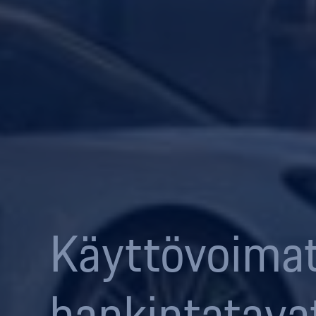
Käyttövoimat
hankintatava