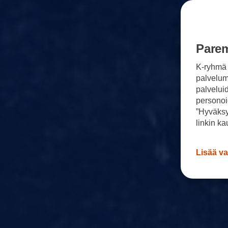
Parem
K-ryhmä 
palvelumm
palvelui
personoi
”Hyväksy
linkin ka
Lisää va