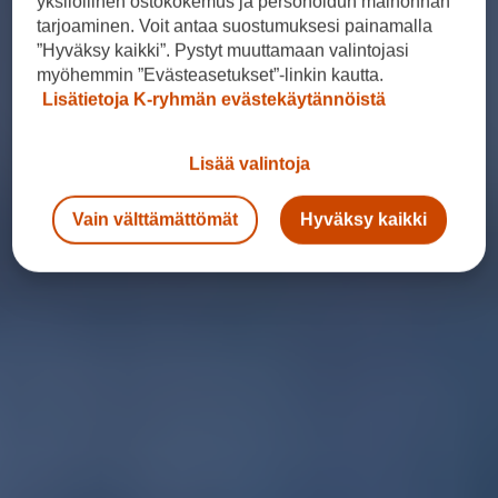
yksilöllinen ostokokemus ja personoidun mainonnan
tarjoaminen. Voit antaa suostumuksesi painamalla
”Hyväksy kaikki”. Pystyt muuttamaan valintojasi
myöhemmin ”Evästeasetukset”-linkin kautta.
Lisätietoja K-ryhmän evästekäytännöistä
Lisää valintoja
Vain välttämättömät
Hyväksy kaikki