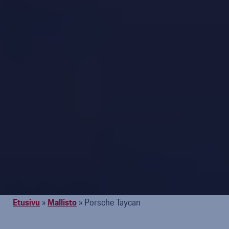
Etusivu
»
Mallisto
»
Porsche Taycan