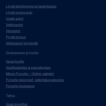
Löydä käyttövoima ja hankintatapa
Löydä sopiva auto
Uudet autot
Vaihtoautot
Hinnastot
Pyydä tarjous
Sähköautot ja hybridit
Omistaminen ja huolto
Varaa huolto
Huoltopalvelut ja vauriokorjaus
Minun Porsche – Online-palvelut
Porsche Approved -jatkotakuuvakuutus
Porsche Assistance
Tietoa
Usein kysyttyä