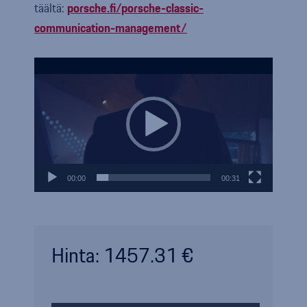
täältä:
porsche.fi/porsche-classic-
communication-management/
Video
Player
00:00
00:31
Hinta: 1457.31 €