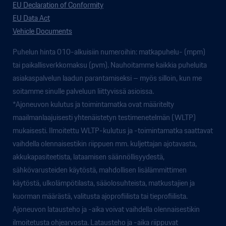
EU Declaration of Conformity
EU Data Act
Vehicle Documents
Puhelun hinta 010-alkuisiin numeroihin: matkapuhelu- (mpm)
tai paikallisverkkomaksu (pvm). Nauhoitamme kaikkia puheluita
asiakaspalvelun laadun parantamiseksi – myös silloin, kun me
soitamme sinulle palveluun liittyvissä asioissa.
*Ajoneuvon kulutus ja toimintamatka ovat määritelty
maailmanlaajuisesti yhtenäistetyn testimenetelmän (WLTP)
mukaisesti. Ilmoitettu WLTP-kulutus ja -toimintamatka saattavat
vaihdella olennaisestikin riippuen mm. kuljettajan ajotavasta,
akkukapasiteetista, lataamisen säännöllisyydestä,
sähkövarusteiden käytöstä, mahdollisen lisälämmittimen
käytöstä, ulkolämpötilasta, sääolosuhteista, matkustajien ja
kuorman määrästä, valitusta ajoprofiilista tai tieprofiilista.
Ajoneuvon latausteho ja -aika voivat vaihdella olennaisestikin
ilmoitetusta ohjearvosta. Latausteho ja -aika riippuvat