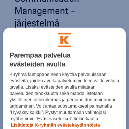
Management -
järjestelmä
Uusi PCCM vie klassikkoautosi
digitaaliselle aikakaudelle.
Parempaa palvelua
evästeiden avulla
Uusi Porsche Classic Communication
K-ryhmä kumppaneineen käyttää palveluissaan
Management (PCCM) tietoviihdejärjestelmä vie
evästeitä, joiden avulla palvelumme toimivat toivotulla
Porschen vanhat ja nuoremmatkin
tavalla. Lisäksi evästeiden avulla mitataan
klassikkoautot digitaaliselle aikakaudelle.
palveluiden tehokkuutta sekä mahdollistetaan
yksilöllinen ostokokemus ja personoidun mainonnan
Järjestelmä on saatavissa sekä 1-DIN- että 2-
tarjoaminen. Voit antaa suostumuksesi painamalla
DIN-koon versiona, joten se sopii tarkalleen
”Hyväksy kaikki”. Pystyt muuttamaan valintojasi
auton alkuperäisen audiojärjestelmän paikalle.
myöhemmin ”Evästeasetukset”-linkin kautta.
Lisätietoja K-ryhmän evästekäytännöistä
Mustan viimeistelyn ja säädinnuppien tyylikkään