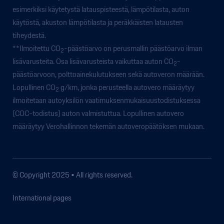
esimerkiksi käytetystä latauspisteestä, lämpötilasta, auton
käytöstä, akuston lämpötilasta ja peräkkäisten latausten
tiheydestä.
**Ilmoitettu CO
-päästöarvo on perusmallin päästöarvo ilman
2
lisävarusteita. Osa lisävarusteista vaikuttaa auton CO
-
2
päästöarvoon, polttoainekulutukseen sekä autoveron määrään.
Lopullinen CO
g/km, jonka perusteella autovero määräytyy
2
ilmoitetaan autoyksilön vaatimuksenmukaisuustodistuksessa
(COC-todistus) auton valmistuttua. Lopullinen autovero
määräytyy Verohallinnon tekemän autoveropäätöksen mukaan.
© Copyright 2025 • All rights reserved.
International pages