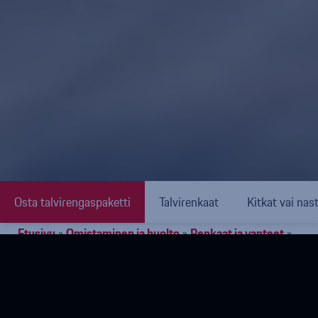
Osta talvirengaspaketti
Talvirenkaat
Kitkat vai nas
Etusivu
»
Omistaminen ja huolto
»
Renkaat ja vanteet
»
Talvirenkaat
Talveksi uudet renkaat?