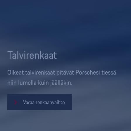
Talvirenkaat
Oikeat talvirenkaat pitävät Porschesi tiessä
niin lumella kuin jäälläkin.
Varaa renkaanvaihto