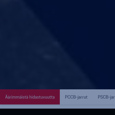
Äärimmäistä hidastuvuutta
PCCB-jarrut
PSCB-jar
Etusivu
»
Omistaminen ja huolto
»
Alkuperäisosat ja