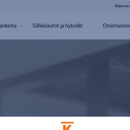
Rakenna 
ankinta
Sähköautot ja hybridit
Omistamine