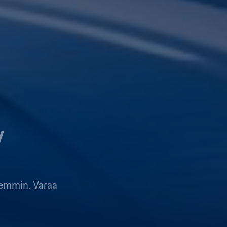
y
semmin. Varaa