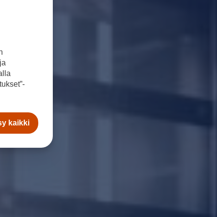
n
ja
lla
ukset”-
y kaikki