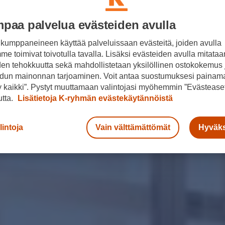
paa palvelua evästeiden avulla
kumppaneineen käyttää palveluissaan evästeitä, joiden avulla
e toimivat toivotulla tavalla. Lisäksi evästeiden avulla mitataa
den tehokkuutta sekä mahdollistetaan yksilöllinen ostokokemus 
dun mainonnan tarjoaminen. Voit antaa suostumuksesi painama
 kaikki”. Pystyt muuttamaan valintojasi myöhemmin ”Evästeaset
utta.
Lisätietoja K-ryhmän evästekäytännöistä
lintoja
Vain välttämättömät
Hyväks