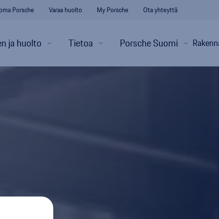
oma Porsche
Varaa huolto
My Porsche
Ota yhteyttä
n ja huolto
Tietoa
Porsche Suomi
Rakenn