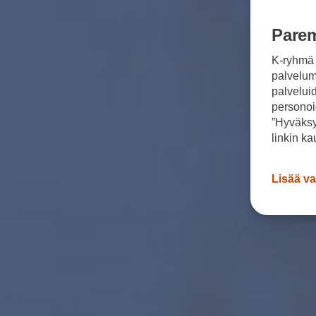
Parem
K-ryhmä 
palvelumm
palvelui
personoi
”Hyväksy
linkin ka
Lisää va