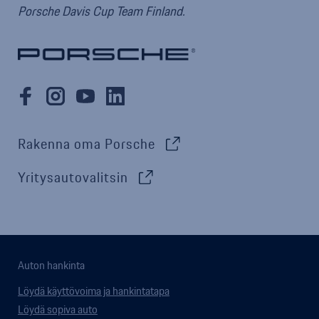
Porsche Davis Cup Team Finland.
Rakenna oma Porsche
Yritysautovalitsin
Auton hankinta
Löydä käyttövoima ja hankintatapa
Löydä sopiva auto