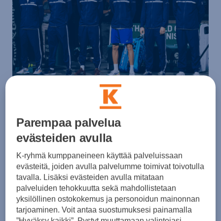
Miesten maajoukkue, Porsche Davis Cup Team Finland,
Parempaa palvelua
jatkaa otteluitaan Portugalia vastaan Turun Gatorade
Centerissä 2.-3.2.2024. Myös Porsche on Tour -kiertue
evästeiden avulla
saapuu tapahtumaan.
K-ryhmä kumppaneineen käyttää palveluissaan
evästeitä, joiden avulla palvelumme toimivat toivotulla
tavalla. Lisäksi evästeiden avulla mitataan
Maajoukkueen kapteeni
Jarkko Nieminen
valitsi ottelun
palveluiden tehokkuutta sekä mahdollistetaan
viisikokseen tutut pelaajat historiallisesta viime vuoden
yksilöllinen ostokokemus ja personoidun mainonnan
joukkueesta:
Emil Ruusuvuori
,
Otto Virtanen
,
Patrick
tarjoaminen. Voit antaa suostumuksesi painamalla
”Hyväksy kaikki”. Pystyt muuttamaan valintojasi