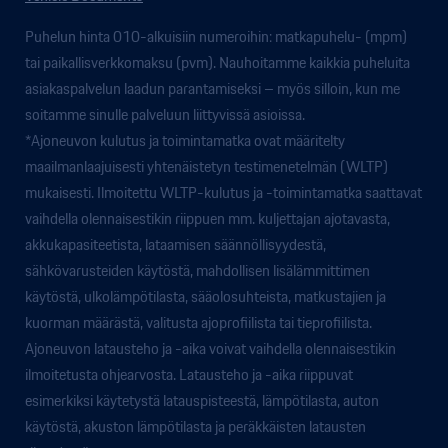
Puhelun hinta 010-alkuisiin numeroihin: matkapuhelu- (mpm)
tai paikallisverkkomaksu (pvm). Nauhoitamme kaikkia puheluita
asiakaspalvelun laadun parantamiseksi – myös silloin, kun me
soitamme sinulle palveluun liittyvissä asioissa.
*Ajoneuvon kulutus ja toimintamatka ovat määritelty
maailmanlaajuisesti yhtenäistetyn testimenetelmän (WLTP)
mukaisesti. Ilmoitettu WLTP-kulutus ja -toimintamatka saattavat
vaihdella olennaisestikin riippuen mm. kuljettajan ajotavasta,
akkukapasiteetista, lataamisen säännöllisyydestä,
sähkövarusteiden käytöstä, mahdollisen lisälämmittimen
käytöstä, ulkolämpötilasta, sääolosuhteista, matkustajien ja
kuorman määrästä, valitusta ajoprofiilista tai tieprofiilista.
Ajoneuvon latausteho ja -aika voivat vaihdella olennaisestikin
ilmoitetusta ohjearvosta. Latausteho ja -aika riippuvat
esimerkiksi käytetystä latauspisteestä, lämpötilasta, auton
käytöstä, akuston lämpötilasta ja peräkkäisten latausten