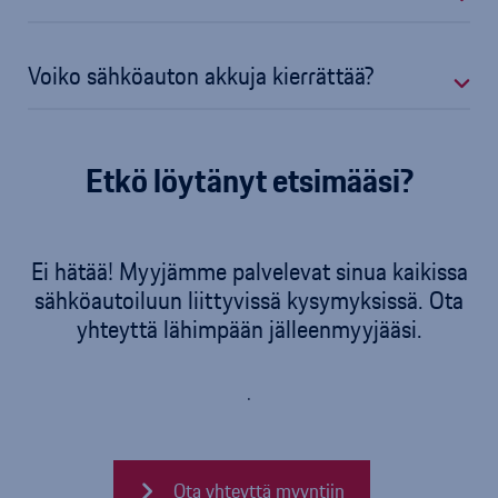
Voiko sähköauton akkuja kierrättää?
Etkö löytänyt etsimääsi?
Ei hätää! Myyjämme palvelevat sinua kaikissa
sähköautoiluun liittyvissä kysymyksissä. Ota
yhteyttä lähimpään jälleenmyyjääsi.
.
Ota yhteyttä myyntiin