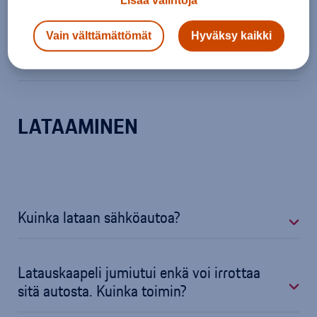
Lisää valintoja
Millaisten osien kulumista on
Vain välttämättömät
Hyväksy kaikki
odotettavissa?
LATAAMINEN
Kuinka lataan sähköautoa?
Latauskaapeli jumiutui enkä voi irrottaa
sitä autosta. Kuinka toimin?