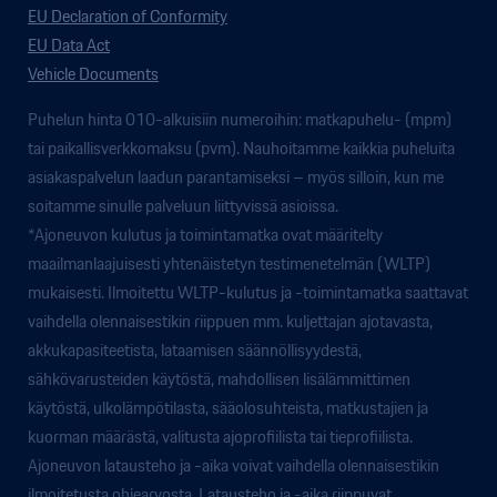
EU Declaration of Conformity
EU Data Act
Vehicle Documents
Puhelun hinta 010-alkuisiin numeroihin: matkapuhelu- (mpm)
tai paikallisverkkomaksu (pvm). Nauhoitamme kaikkia puheluita
asiakaspalvelun laadun parantamiseksi – myös silloin, kun me
soitamme sinulle palveluun liittyvissä asioissa.
*Ajoneuvon kulutus ja toimintamatka ovat määritelty
maailmanlaajuisesti yhtenäistetyn testimenetelmän (WLTP)
mukaisesti. Ilmoitettu WLTP-kulutus ja -toimintamatka saattavat
vaihdella olennaisestikin riippuen mm. kuljettajan ajotavasta,
akkukapasiteetista, lataamisen säännöllisyydestä,
sähkövarusteiden käytöstä, mahdollisen lisälämmittimen
käytöstä, ulkolämpötilasta, sääolosuhteista, matkustajien ja
kuorman määrästä, valitusta ajoprofiilista tai tieprofiilista.
Ajoneuvon latausteho ja -aika voivat vaihdella olennaisestikin
ilmoitetusta ohjearvosta. Latausteho ja -aika riippuvat