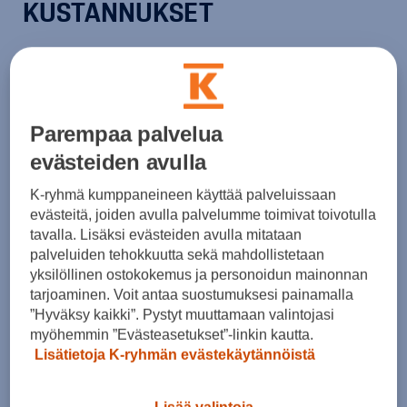
KUSTANNUKSET
Onko sähköauto halvempi ajaa kuin
Parempaa palvelua
polttomoottoriauto?
evästeiden avulla
K-ryhmä kumppaneineen käyttää palveluissaan
evästeitä, joiden avulla palvelumme toimivat toivotulla
Mitä sähköauton autovero maksaa?
tavalla. Lisäksi evästeiden avulla mitataan
palveluiden tehokkuutta sekä mahdollistetaan
yksilöllinen ostokokemus ja personoidun mainonnan
Kuinka paljon sähköauton huolto maksaa?
tarjoaminen. Voit antaa suostumuksesi painamalla
”Hyväksy kaikki”. Pystyt muuttamaan valintojasi
myöhemmin ”Evästeasetukset”-linkin kautta.
Lisätietoja K-ryhmän evästekäytännöistä
Kuinka paljon sähköauton katsastus
maksaa?