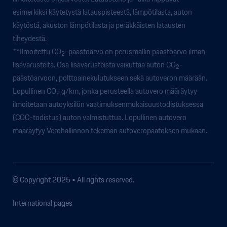
esimerkiksi käytetystä latauspisteestä, lämpötilasta, auton
käytöstä, akuston lämpötilasta ja peräkkäisten latausten
tiheydestä.
**Ilmoitettu CO
-päästöarvo on perusmallin päästöarvo ilman
2
lisävarusteita. Osa lisävarusteista vaikuttaa auton CO
-
2
päästöarvoon, polttoainekulutukseen sekä autoveron määrään.
Lopullinen CO
g/km, jonka perusteella autovero määräytyy
2
ilmoitetaan autoyksilön vaatimuksenmukaisuustodistuksessa
(COC-todistus) auton valmistuttua. Lopullinen autovero
määräytyy Verohallinnon tekemän autoveropäätöksen mukaan.
© Copyright 2025 • All rights reserved.
International pages