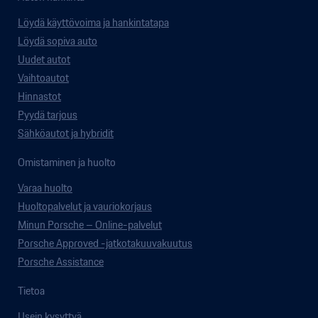
Löydä käyttövoima ja hankintatapa
Löydä sopiva auto
Uudet autot
Vaihtoautot
Hinnastot
Pyydä tarjous
Sähköautot ja hybridit
Omistaminen ja huolto
Varaa huolto
Huoltopalvelut ja vauriokorjaus
Minun Porsche – Online-palvelut
Porsche Approved -jatkotakuuvakuutus
Porsche Assistance
Tietoa
Usein kysyttyä