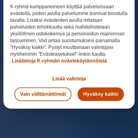
K-ryhmä kumppaneineen käyttää palveluissaan
evästeitä, joiden avulla palvelumme toimivat toivotulla
tavalla. Lisäksi evästeiden avulla mitataan
palveluiden tehokkuutta sekä mahdollistetaan
yksilöllinen ostokokemus ja personoidun mainonnan
tarjoaminen. Voit antaa suostumuksesi painamalla
”Hyväksy kaikki”. Pystyt muuttamaan valintojasi
myöhemmin ”Evästeasetukset”-linkin kautta.
Lisätietoja K-ryhmän evästekäytännöistä
Lisää valintoja
Vain välttämättömät
Hyväksy kaikki