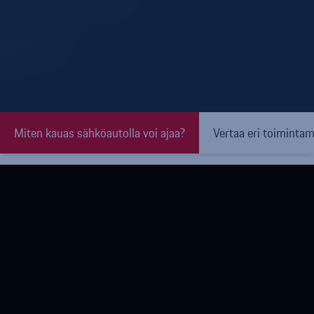
Miten kauas sähköautolla voi ajaa?
Vertaa eri toiminta
Etusivu
»
Sähköautot ja hybridit
»
Sähköauton
toimintamatka
Miten kauas sähköautolla
voi ajaa?