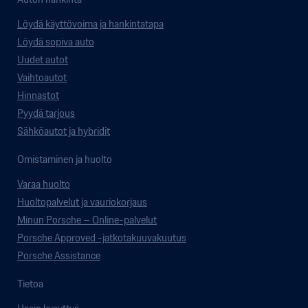
Löydä käyttövoima ja hankintatapa
Löydä sopiva auto
Uudet autot
Vaihtoautot
Hinnastot
Pyydä tarjous
Sähköautot ja hybridit
Omistaminen ja huolto
Varaa huolto
Huoltopalvelut ja vauriokorjaus
Minun Porsche – Online-palvelut
Porsche Approved -jatkotakuuvakuutus
Porsche Assistance
Tietoa