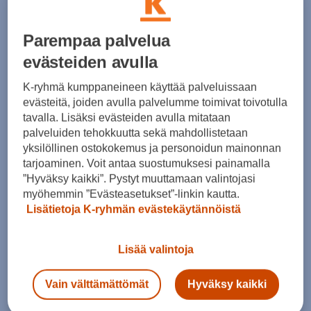
Parempaa palvelua
Etuosan tavaratilaan käytännöllinen
evästeiden avulla
suojakaukalo. Suoja on vedenpitävä ja helppo
puhdistaa tai pestä. Suojan yläreunoissa on
K-ryhmä kumppaneineen käyttää palveluissaan
evästeitä, joiden avulla palvelumme toimivat toivotulla
kahvat, joiden avulla paikalleen laitto ja pois
tavalla. Lisäksi evästeiden avulla mitataan
nostaminen on helppoa.
palveluiden tehokkuutta sekä mahdollistetaan
yksilöllinen ostokokemus ja personoidun mainonnan
tarjoaminen. Voit antaa suostumuksesi painamalla
Ihanteellinen ostosten ja urheiluvälineiden
”Hyväksy kaikki”. Pystyt muuttamaan valintojasi
kuljettamiseen.
myöhemmin ”Evästeasetukset”-linkin kautta.
Lisätietoja K-ryhmän evästekäytännöistä
Lisää valintoja
Hinta: 162.29 €
Vain välttämättömät
Hyväksy kaikki