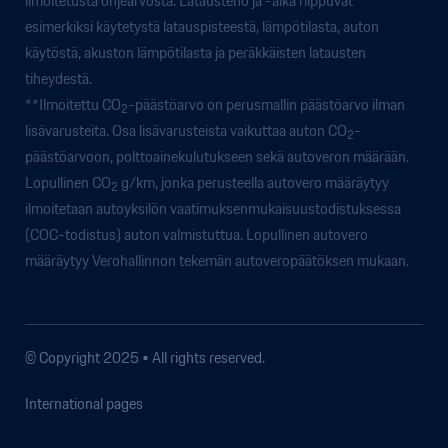
ilmoitetusta ohjearvosta. Latausteho ja -aika riippuvat
esimerkiksi käytetystä latauspisteestä, lämpötilasta, auton
käytöstä, akuston lämpötilasta ja peräkkäisten latausten
tiheydestä.
**Ilmoitettu CO
-päästöarvo on perusmallin päästöarvo ilman
2
lisävarusteita. Osa lisävarusteista vaikuttaa auton CO
-
2
päästöarvoon, polttoainekulutukseen sekä autoveron määrään.
Lopullinen CO
g/km, jonka perusteella autovero määräytyy
2
ilmoitetaan autoyksilön vaatimuksenmukaisuustodistuksessa
(COC-todistus) auton valmistuttua. Lopullinen autovero
määräytyy Verohallinnon tekemän autoveropäätöksen mukaan.
© Copyright 2025 • All rights reserved.
International pages