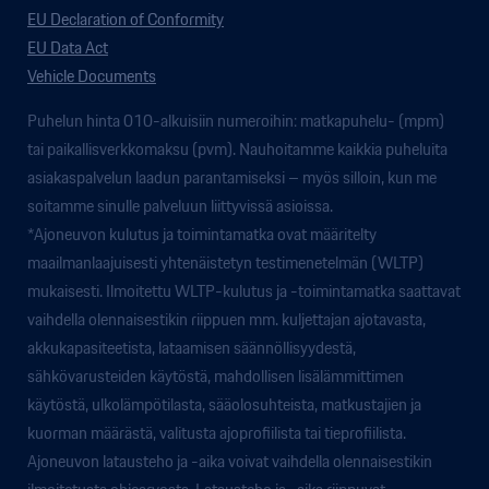
EU Declaration of Conformity
EU Data Act
Vehicle Documents
Puhelun hinta 010-alkuisiin numeroihin: matkapuhelu- (mpm)
tai paikallisverkkomaksu (pvm). Nauhoitamme kaikkia puheluita
asiakaspalvelun laadun parantamiseksi – myös silloin, kun me
soitamme sinulle palveluun liittyvissä asioissa.
*Ajoneuvon kulutus ja toimintamatka ovat määritelty
maailmanlaajuisesti yhtenäistetyn testimenetelmän (WLTP)
mukaisesti. Ilmoitettu WLTP-kulutus ja -toimintamatka saattavat
vaihdella olennaisestikin riippuen mm. kuljettajan ajotavasta,
akkukapasiteetista, lataamisen säännöllisyydestä,
sähkövarusteiden käytöstä, mahdollisen lisälämmittimen
käytöstä, ulkolämpötilasta, sääolosuhteista, matkustajien ja
kuorman määrästä, valitusta ajoprofiilista tai tieprofiilista.
Ajoneuvon latausteho ja -aika voivat vaihdella olennaisestikin