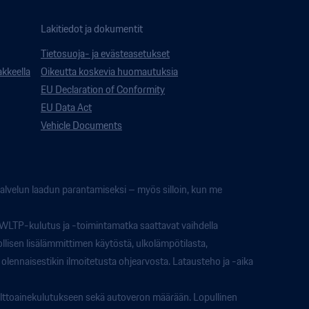
Lakitiedot ja dokumentit
Tietosuoja- ja evästeasetukset
akkeella
Oikeutta koskevia huomautuksia
EU Declaration of Conformity
EU Data Act
Vehicle Documents
lvelun laadun parantamiseksi – myös silloin, kun me
 WLTP-kulutus ja -toimintamatka saattavat vaihdella
llisen lisälämmittimen käytöstä, ulkolämpötilasta,
a olennaisestikin ilmoitetusta ohjearvosta. Latausteho ja -aika
lttoainekulutukseen sekä autoveron määrään. Lopullinen