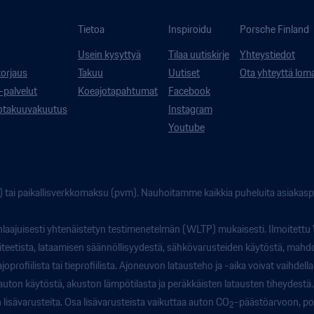
Tietoa
Inspiroidu
Porsche Finland
Usein kysyttyä
Tilaa uutiskirje
Yhteystiedot
korjaus
Takuu
Uutiset
Ota yhteyttä lom
-palvelut
Koeajotapahtumat
Facebook
kotakuuvakuutus
Instagram
Youtube
tai paikallisverkkomaksu (pvm). Nauhoitamme kaikkia puheluita asiakaspa
laajuisesti yhtenäistetyn testimenetelmän (WLTP) mukaisesti. Ilmoitettu
iteetista, lataamisen säännöllisyydestä, sähkövarusteiden käytöstä, mahdo
profiilista tai tieprofiilista. Ajoneuvon latausteho ja -aika voivat vaihdell
 auton käytöstä, akuston lämpötilasta ja peräkkäisten latausten tiheydestä.
lisävarusteita. Osa lisävarusteista vaikuttaa auton CO
-päästöarvoon, po
2