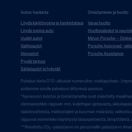
Auton hankinta
Omistaminen ja huolto
Löydä käyttövoima ja hankintatapa
Varaa huolto
Löydä sopiva auto
Huoltopalvelut ja vaurio
Uudet autot
Minun Porsche – Online
Vaihtoautot
Porsche Approved -jat
Hinnastot
Porsche Assistance
Pyydä tarjous
Sähköautot ja hybridit
Puhelun hinta 010-alkuisiin numeroihin: matkapuhelu- (mpm) 
soitamme sinulle palveluun liittyvissä asioissa.
*Ajoneuvon kulutus ja toimintamatka ovat määritelty maailman
olennaisestikin riippuen mm. kuljettajan ajotavasta, akkukapas
sääolosuhteista, matkustajien ja kuorman määrästä, valitusta ajo
riippuvat esimerkiksi käytetystä latauspisteestä, lämpötilasta,
**Ilmoitettu CO
-päästöarvo on perusmallin päästöarvo ilman 
2