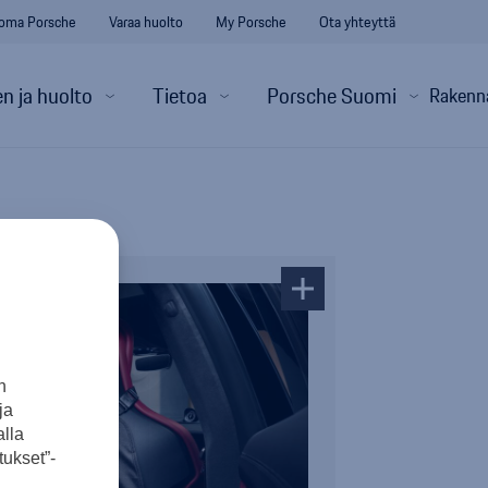
oma Porsche
Varaa huolto
My Porsche
Ota yhteyttä
n ja huolto
Tietoa
Porsche Suomi
Rakenn
n
ja
lla
ukset”-