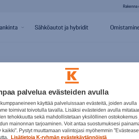
Rakenna 
ankinta
Sähköautot ja hybridit
Omistamine
uoja
paa palvelua evästeiden avulla
kumppaneineen käyttää palveluissaan evästeitä, joiden avulla
e toimivat toivotulla tavalla. Lisäksi evästeiden avulla mitataa
nojan likaantumisen.
den tehokkuutta sekä mahdollistetaan yksilöllinen ostokokemus 
dun mainonnan tarjoaminen. Voit antaa suostumuksesi painama
n taskujen ansiosta
 kaikki”. Pystyt muuttamaan valintojasi myöhemmin ”Evästeaset
utta.
Lisätietoja K-ryhmän evästekäytännöistä