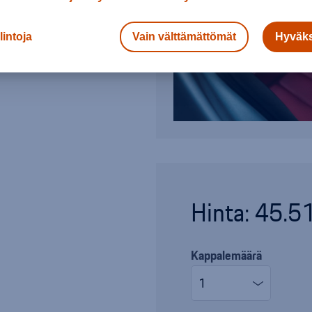
lintoja
Vain välttämättömät
Hyväks
Hinta: 45.5
Kappalemäärä