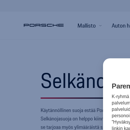
Mallisto
Auton h
Selkänojas
Parem
K-ryhmä 
palvelumm
Käytännöllinen suoja estää Porschesi selkä
palvelui
personoi
Selkänojasuoja on helppo kiinnittää. Piente
”Hyväksy
se tarjoaa myös ylimääräistä säilytystilaa.
linkin ka