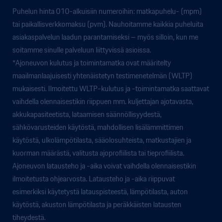
Puhelun hinta 010-alkuisiin numeroihin: matkapuhelu- (mpm)
tai paikallisverkkomaksu (pvm). Nauhoitamme kaikkia puheluita
asiakaspalvelun laadun parantamiseksi – myös silloin, kun me
soitamme sinulle palveluun liittyvissä asioissa.
*Ajoneuvon kulutus ja toimintamatka ovat määritelty
maailmanlaajuisesti yhtenäistetyn testimenetelmän (WLTP)
mukaisesti. Ilmoitettu WLTP-kulutus ja -toimintamatka saattavat
vaihdella olennaisestikin riippuen mm. kuljettajan ajotavasta,
akkukapasiteetista, lataamisen säännöllisyydestä,
sähkövarusteiden käytöstä, mahdollisen lisälämmittimen
käytöstä, ulkolämpötilasta, sääolosuhteista, matkustajien ja
kuorman määrästä, valitusta ajoprofiilista tai tieprofiilista.
Ajoneuvon latausteho ja -aika voivat vaihdella olennaisestikin
ilmoitetusta ohjearvosta. Latausteho ja -aika riippuvat
esimerkiksi käytetystä latauspisteestä, lämpötilasta, auton
käytöstä, akuston lämpötilasta ja peräkkäisten latausten
tiheydestä.