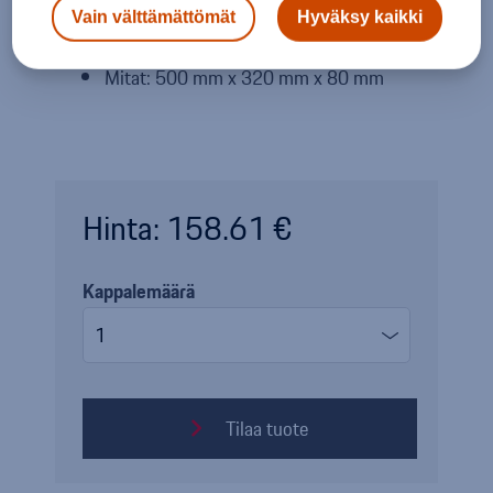
pienille esineille.
Vain välttämättömät
Hyväksy kaikki
Mitat: 500 mm x 320 mm x 80 mm
Hinta: 158.61 €
Kappalemäärä
Tilaa tuote