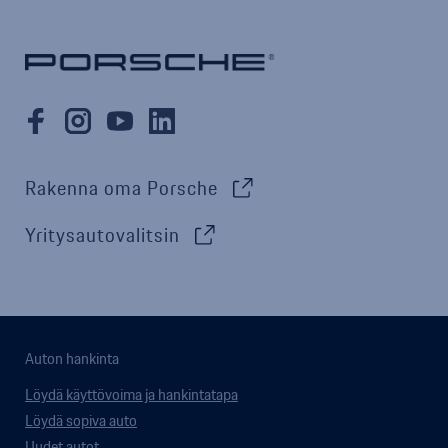
Rakenna oma Porsche
Yritysautovalitsin
Auton hankinta
Löydä käyttövoima ja hankintatapa
Löydä sopiva auto
Uudet autot