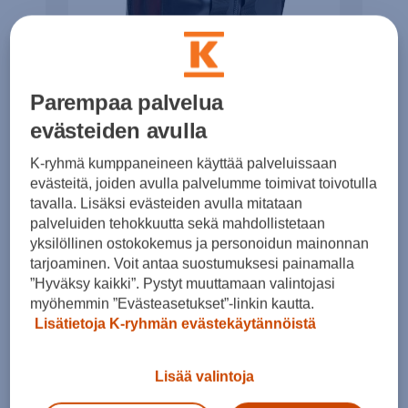
Parempaa palvelua
evästeiden avulla
K-ryhmä kumppaneineen käyttää palveluissaan
Reppu
evästeitä, joiden avulla palvelumme toimivat toivotulla
tavalla. Lisäksi evästeiden avulla mitataan
palveluiden tehokkuutta sekä mahdollistetaan
yksilöllinen ostokokemus ja personoidun mainonnan
Porsche Driver’s Selection -vedenkestävässä
tarjoaminen. Voit antaa suostumuksesi painamalla
repussa on tilaa kaikelle mitä tarvitset. Tilava
”Hyväksy kaikki”. Pystyt muuttamaan valintojasi
myöhemmin ”Evästeasetukset”-linkin kautta.
reppu, jossa on erillinen sisätila kannettavaa
Lisätietoja K-ryhmän evästekäytännöistä
tietokonetta varten. Pieni erillinen vetoketjullinen
etutasku (ei vedenkestävä) sekä sivutaskut
Lisää valintoja
tarjoavat tilaa lompakolle, avaimille ja muille