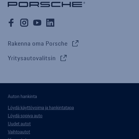
Rakenna oma Porsche
Yritysautovalitsin
Auton hankinta
Löydä käyttövoima ja hankintatapa
Löydä sopiva auto
Uudet autot
Vaihtoautot