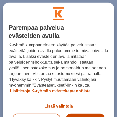
Lyhythihainen T-paita “Porsche Motorsport” -
logolla. Punainen, pystysuora Porsche-logo
Parempaa palvelua
takana. 95% puuvillaa, 5% elastaania.
evästeiden avulla
K-ryhmä kumppaneineen käyttää palveluissaan
evästeitä, joiden avulla palvelumme toimivat toivotulla
tavalla. Lisäksi evästeiden avulla mitataan
palveluiden tehokkuutta sekä mahdollistetaan
yksilöllinen ostokokemus ja personoidun mainonnan
tarjoaminen. Voit antaa suostumuksesi painamalla
”Hyväksy kaikki”. Pystyt muuttamaan valintojasi
myöhemmin ”Evästeasetukset”-linkin kautta.
Lisätietoja K-ryhmän evästekäytännöistä
Lisää valintoja