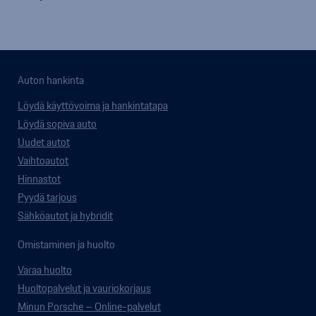
Auton hankinta
Löydä käyttövoima ja hankintatapa
Löydä sopiva auto
Uudet autot
Vaihtoautot
Hinnastot
Pyydä tarjous
Sähköautot ja hybridit
Omistaminen ja huolto
Varaa huolto
Huoltopalvelut ja vauriokorjaus
Minun Porsche – Online-palvelut