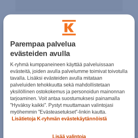
Naisten Motorsport
softshell-takki
Parempaa palvelua
evästeiden avulla
K-ryhmä kumppaneineen käyttää palveluissaan
Naisten softshell-takki vetoketjullisilla
evästeitä, joiden avulla palvelumme toimivat toivotulla
sivutaskuilla ja fleecevuorella.
tavalla. Lisäksi evästeiden avulla mitataan
palveluiden tehokkuutta sekä mahdollistetaan
yksilöllinen ostokokemus ja personoidun mainonnan
tarjoaminen. Voit antaa suostumuksesi painamalla
”Hyväksy kaikki”. Pystyt muuttamaan valintojasi
myöhemmin ”Evästeasetukset”-linkin kautta.
Lisätietoja K-ryhmän evästekäytännöistä
Lisää valintoja