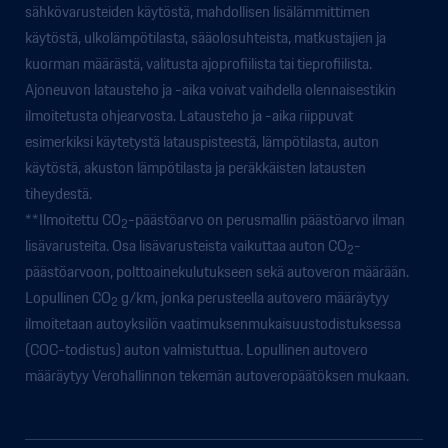
sähkövarusteiden käytöstä, mahdollisen lisälämmittimen
käytöstä, ulkolämpötilasta, sääolosuhteista, matkustajien ja
kuorman määrästä, valitusta ajoprofiilista tai tieprofiilista.
Ajoneuvon latausteho ja -aika voivat vaihdella olennaisestikin
ilmoitetusta ohjearvosta. Latausteho ja -aika riippuvat
esimerkiksi käytetystä latauspisteestä, lämpötilasta, auton
käytöstä, akuston lämpötilasta ja peräkkäisten latausten
tiheydestä.
**Ilmoitettu CO
-päästöarvo on perusmallin päästöarvo ilman
2
lisävarusteita. Osa lisävarusteista vaikuttaa auton CO
-
2
päästöarvoon, polttoainekulutukseen sekä autoveron määrään.
Lopullinen CO
g/km, jonka perusteella autovero määräytyy
2
ilmoitetaan autoyksilön vaatimuksenmukaisuustodistuksessa
(COC-todistus) auton valmistuttua. Lopullinen autovero
määräytyy Verohallinnon tekemän autoveropäätöksen mukaan.