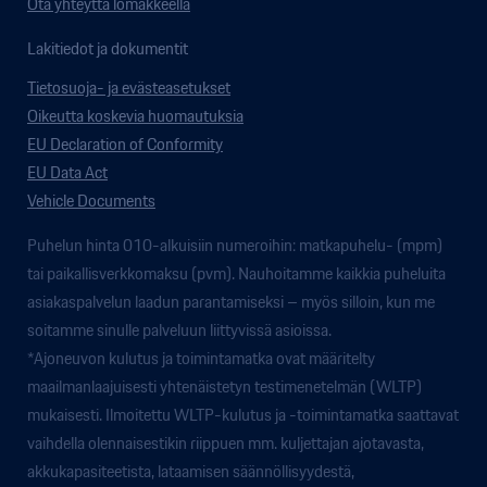
Ota yhteyttä lomakkeella
Lakitiedot ja dokumentit
Tietosuoja- ja evästeasetukset
Oikeutta koskevia huomautuksia
EU Declaration of Conformity
EU Data Act
Vehicle Documents
Puhelun hinta 010-alkuisiin numeroihin: matkapuhelu- (mpm)
tai paikallisverkkomaksu (pvm). Nauhoitamme kaikkia puheluita
asiakaspalvelun laadun parantamiseksi – myös silloin, kun me
soitamme sinulle palveluun liittyvissä asioissa.
*Ajoneuvon kulutus ja toimintamatka ovat määritelty
maailmanlaajuisesti yhtenäistetyn testimenetelmän (WLTP)
mukaisesti. Ilmoitettu WLTP-kulutus ja -toimintamatka saattavat
vaihdella olennaisestikin riippuen mm. kuljettajan ajotavasta,
akkukapasiteetista, lataamisen säännöllisyydestä,