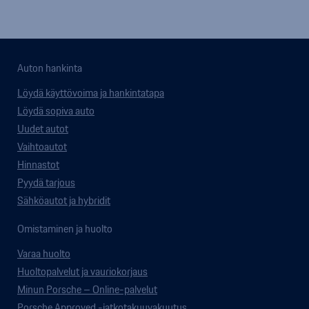
Auton hankinta
Löydä käyttövoima ja hankintatapa
Löydä sopiva auto
Uudet autot
Vaihtoautot
Hinnastot
Pyydä tarjous
Sähköautot ja hybridit
Omistaminen ja huolto
Varaa huolto
Huoltopalvelut ja vauriokorjaus
Minun Porsche – Online-palvelut
Porsche Approved -jatkotakuuvakuutus