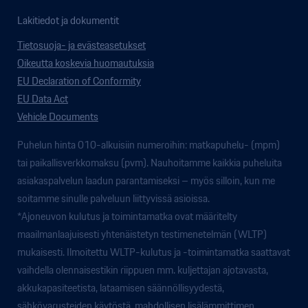
Lakitiedot ja dokumentit
Tietosuoja- ja evästeasetukset
Oikeutta koskevia huomautuksia
EU Declaration of Conformity
EU Data Act
Vehicle Documents
Puhelun hinta 010-alkuisiin numeroihin: matkapuhelu- (mpm)
tai paikallisverkkomaksu (pvm). Nauhoitamme kaikkia puheluita
asiakaspalvelun laadun parantamiseksi – myös silloin, kun me
soitamme sinulle palveluun liittyvissä asioissa.
*Ajoneuvon kulutus ja toimintamatka ovat määritelty
maailmanlaajuisesti yhtenäistetyn testimenetelmän (WLTP)
mukaisesti. Ilmoitettu WLTP-kulutus ja -toimintamatka saattavat
vaihdella olennaisestikin riippuen mm. kuljettajan ajotavasta,
akkukapasiteetista, lataamisen säännöllisyydestä,
sähkövarusteiden käytöstä, mahdollisen lisälämmittimen