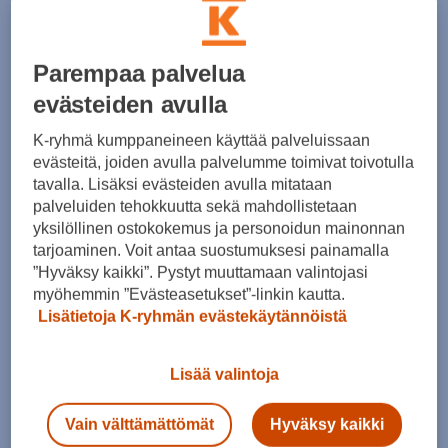
Parempaa palvelua
Motorsport liivi
evästeiden avulla
K-ryhmä kumppaneineen käyttää palveluissaan
evästeitä, joiden avulla palvelumme toimivat toivotulla
Unisex-mallinen kevyesti topattu POrsche
tavalla. Lisäksi evästeiden avulla mitataan
Motorsport -liivi.
palveluiden tehokkuutta sekä mahdollistetaan
yksilöllinen ostokokemus ja personoidun mainonnan
tarjoaminen. Voit antaa suostumuksesi painamalla
”Hyväksy kaikki”. Pystyt muuttamaan valintojasi
myöhemmin ”Evästeasetukset”-linkin kautta.
Hinta: 181.60 €
Lisätietoja K-ryhmän evästekäytännöistä
Koko
Lisää valintoja
Vain välttämättömät
Hyväksy kaikki