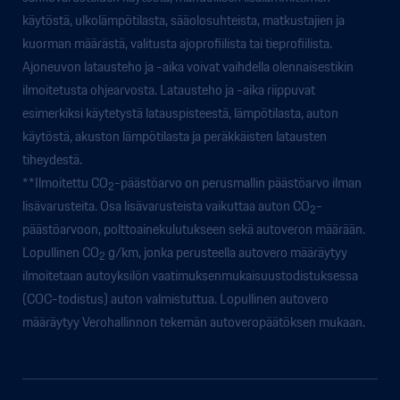
käytöstä, ulkolämpötilasta, sääolosuhteista, matkustajien ja
kuorman määrästä, valitusta ajoprofiilista tai tieprofiilista.
Ajoneuvon latausteho ja -aika voivat vaihdella olennaisestikin
ilmoitetusta ohjearvosta. Latausteho ja -aika riippuvat
esimerkiksi käytetystä latauspisteestä, lämpötilasta, auton
käytöstä, akuston lämpötilasta ja peräkkäisten latausten
tiheydestä.
**Ilmoitettu CO
-päästöarvo on perusmallin päästöarvo ilman
2
lisävarusteita. Osa lisävarusteista vaikuttaa auton CO
-
2
päästöarvoon, polttoainekulutukseen sekä autoveron määrään.
Lopullinen CO
g/km, jonka perusteella autovero määräytyy
2
ilmoitetaan autoyksilön vaatimuksenmukaisuustodistuksessa
(COC-todistus) auton valmistuttua. Lopullinen autovero
määräytyy Verohallinnon tekemän autoveropäätöksen mukaan.