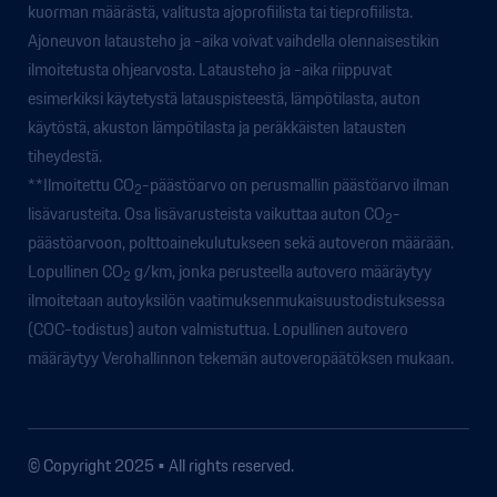
kuorman määrästä, valitusta ajoprofiilista tai tieprofiilista.
Ajoneuvon latausteho ja -aika voivat vaihdella olennaisestikin
ilmoitetusta ohjearvosta. Latausteho ja -aika riippuvat
esimerkiksi käytetystä latauspisteestä, lämpötilasta, auton
käytöstä, akuston lämpötilasta ja peräkkäisten latausten
tiheydestä.
**Ilmoitettu CO
-päästöarvo on perusmallin päästöarvo ilman
2
lisävarusteita. Osa lisävarusteista vaikuttaa auton CO
-
2
päästöarvoon, polttoainekulutukseen sekä autoveron määrään.
Lopullinen CO
g/km, jonka perusteella autovero määräytyy
2
ilmoitetaan autoyksilön vaatimuksenmukaisuustodistuksessa
(COC-todistus) auton valmistuttua. Lopullinen autovero
määräytyy Verohallinnon tekemän autoveropäätöksen mukaan.
© Copyright 2025 • All rights reserved.