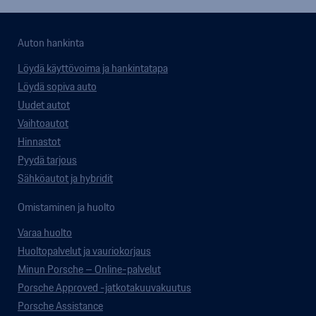
Auton hankinta
Löydä käyttövoima ja hankintatapa
Löydä sopiva auto
Uudet autot
Vaihtoautot
Hinnastot
Pyydä tarjous
Sähköautot ja hybridit
Omistaminen ja huolto
Varaa huolto
Huoltopalvelut ja vauriokorjaus
Minun Porsche – Online-palvelut
Porsche Approved -jatkotakuuvakuutus
Porsche Assistance