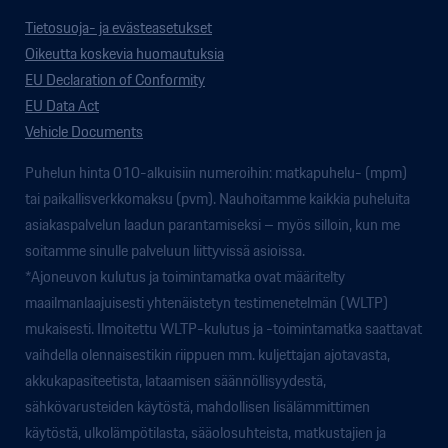
Tietosuoja- ja evästeasetukset
Oikeutta koskevia huomautuksia
EU Declaration of Conformity
EU Data Act
Vehicle Documents
Puhelun hinta 010-alkuisiin numeroihin: matkapuhelu- (mpm)
tai paikallisverkkomaksu (pvm). Nauhoitamme kaikkia puheluita
asiakaspalvelun laadun parantamiseksi – myös silloin, kun me
soitamme sinulle palveluun liittyvissä asioissa.
*Ajoneuvon kulutus ja toimintamatka ovat määritelty
maailmanlaajuisesti yhtenäistetyn testimenetelmän (WLTP)
mukaisesti. Ilmoitettu WLTP-kulutus ja -toimintamatka saattavat
vaihdella olennaisestikin riippuen mm. kuljettajan ajotavasta,
akkukapasiteetista, lataamisen säännöllisyydestä,
sähkövarusteiden käytöstä, mahdollisen lisälämmittimen
käytöstä, ulkolämpötilasta, sääolosuhteista, matkustajien ja