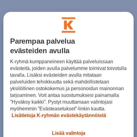
Miesten liivi
Parempaa palvelua
Sport Collection malliston miesten Porsche
Driver´s Selection liivi on lämmin ja miellyttävän
evästeiden avulla
kevyt. Liivi on tuulenpitävää ja vettä hylkivää
K-ryhmä kumppaneineen käyttää palveluissaan
materiaali. Väriltään sininen. Porsche -logo
evästeitä, joiden avulla palvelumme toimivat toivotulla
tavalla. Lisäksi evästeiden avulla mitataan
takana vyötärön resorissa. Softshell materiaali ja
palveluiden tehokkuutta sekä mahdollistetaan
osittainen toppaus yläosassa.
yksilöllinen ostokokemus ja personoidun mainonnan
tarjoaminen. Voit antaa suostumuksesi painamalla
Materiaali: 100 % polyesteri
”Hyväksy kaikki”. Pystyt muuttamaan valintojasi
myöhemmin ”Evästeasetukset”-linkin kautta.
Lisätietoja K-ryhmän evästekäytännöistä
Lisää valintoja