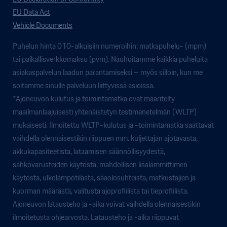
EU Data Act
Vehicle Documents
Puhelun hinta 010-alkuisiin numeroihin: matkapuhelu- (mpm)
tai paikallisverkkomaksu (pvm). Nauhoitamme kaikkia puheluita
asiakaspalvelun laadun parantamiseksi – myös silloin, kun me
soitamme sinulle palveluun liittyvissä asioissa.
*Ajoneuvon kulutus ja toimintamatka ovat määritelty
maailmanlaajuisesti yhtenäistetyn testimenetelmän (WLTP)
mukaisesti. Ilmoitettu WLTP-kulutus ja -toimintamatka saattavat
vaihdella olennaisestikin riippuen mm. kuljettajan ajotavasta,
akkukapasiteetista, lataamisen säännöllisyydestä,
sähkövarusteiden käytöstä, mahdollisen lisälämmittimen
käytöstä, ulkolämpötilasta, sääolosuhteista, matkustajien ja
kuorman määrästä, valitusta ajoprofiilista tai tieprofiilista.
Ajoneuvon latausteho ja -aika voivat vaihdella olennaisestikin
ilmoitetusta ohjearvosta. Latausteho ja -aika riippuvat