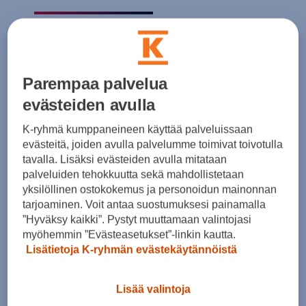
Lasten t-paita, jonka suunnittelu on saanut
inspiraationsa 917/20:n legendaarisesta Pink
Pig -maalauksesta vuodelta 1971.
Parempaa palvelua
evästeiden avulla
Vuonna 2018 911 RSR [nro. 92] kilpaili Le
K-ryhmä kumppaneineen käyttää palveluissaan
Mansissa samalla kuvioidulla maalipinnalla ja
evästeitä, joiden avulla palvelumme toimivat toivotulla
voitti kilpailun luokassaan.
tavalla. Lisäksi evästeiden avulla mitataan
palveluiden tehokkuutta sekä mahdollistetaan
yksilöllinen ostokokemus ja personoidun mainonnan
Materiaali: 100% puuvillaa
tarjoaminen. Voit antaa suostumuksesi painamalla
”Hyväksy kaikki”. Pystyt muuttamaan valintojasi
myöhemmin ”Evästeasetukset”-linkin kautta.
Lisätietoja K-ryhmän evästekäytännöistä
Lisää valintoja