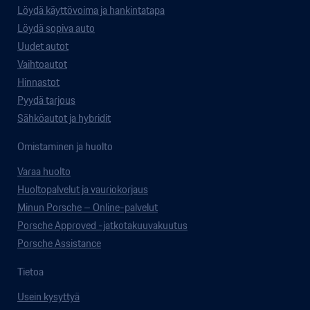
Löydä käyttövoima ja hankintatapa
Löydä sopiva auto
Uudet autot
Vaihtoautot
Hinnastot
Pyydä tarjous
Sähköautot ja hybridit
Omistaminen ja huolto
Varaa huolto
Huoltopalvelut ja vauriokorjaus
Minun Porsche – Online-palvelut
Porsche Approved -jatkotakuuvakuutus
Porsche Assistance
Tietoa
Usein kysyttyä