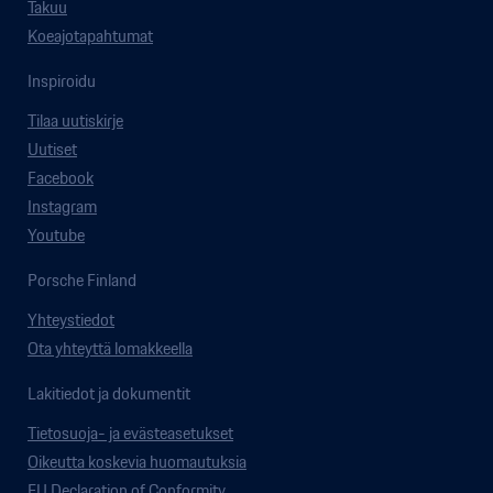
Takuu
Koeajotapahtumat
Inspiroidu
Tilaa uutiskirje
Uutiset
Facebook
Instagram
Youtube
Porsche Finland
Yhteystiedot
Ota yhteyttä lomakkeella
Lakitiedot ja dokumentit
Tietosuoja- ja evästeasetukset
Oikeutta koskevia huomautuksia
EU Declaration of Conformity