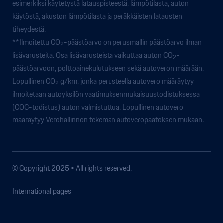
esimerkiksi käytetystä latauspisteestä, lämpötilasta, auton
käytöstä, akuston lämpötilasta ja peräkkäisten latausten
tiheydestä.
**Ilmoitettu CO
-päästöarvo on perusmallin päästöarvo ilman
2
lisävarusteita. Osa lisävarusteista vaikuttaa auton CO
-
2
päästöarvoon, polttoainekulutukseen sekä autoveron määrään.
Lopullinen CO
g/km, jonka perusteella autovero määräytyy
2
ilmoitetaan autoyksilön vaatimuksenmukaisuustodistuksessa
(COC-todistus) auton valmistuttua. Lopullinen autovero
määräytyy Verohallinnon tekemän autoveropäätöksen mukaan.
© Copyright 2025 • All rights reserved.
International pages