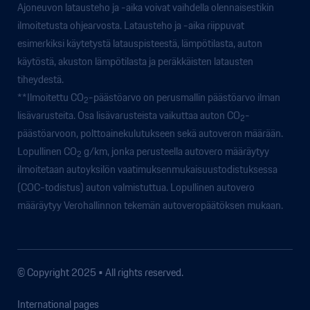
Ajoneuvon latausteho ja -aika voivat vaihdella olennaisestikin
ilmoitetusta ohjearvosta. Latausteho ja -aika riippuvat
esimerkiksi käytetystä latauspisteestä, lämpötilasta, auton
käytöstä, akuston lämpötilasta ja peräkkäisten latausten
tiheydestä.
**Ilmoitettu CO
-päästöarvo on perusmallin päästöarvo ilman
2
lisävarusteita. Osa lisävarusteista vaikuttaa auton CO
-
2
päästöarvoon, polttoainekulutukseen sekä autoveron määrään.
Lopullinen CO
g/km, jonka perusteella autovero määräytyy
2
ilmoitetaan autoyksilön vaatimuksenmukaisuustodistuksessa
(COC-todistus) auton valmistuttua. Lopullinen autovero
määräytyy Verohallinnon tekemän autoveropäätöksen mukaan.
© Copyright 2025 • All rights reserved.
International pages