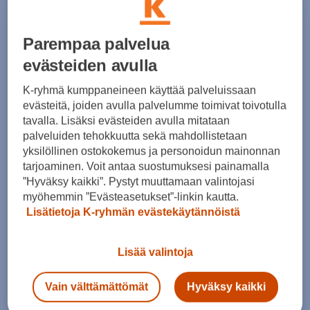
Jääraappa käsineellä
Parempaa palvelua
evästeiden avulla
K-ryhmä kumppaneineen käyttää palveluissaan
Laadukas jääraappa jään poistamiseen auton
evästeitä, joiden avulla palvelumme toimivat toivotulla
ikkunoista. Käsine suojaa kylmältä ja
tavalla. Lisäksi evästeiden avulla mitataan
kastumiselta. Jääraapan avulla voit myös
palveluiden tehokkuutta sekä mahdollistetaan
puhdistaa tuulilasinpyyhkijät jäästä tai lumesta.
yksilöllinen ostokokemus ja personoidun mainonnan
tarjoaminen. Voit antaa suostumuksesi painamalla
”Hyväksy kaikki”. Pystyt muuttamaan valintojasi
myöhemmin ”Evästeasetukset”-linkin kautta.
Lisätietoja K-ryhmän evästekäytännöistä
Hinta: 20.81 €
Lisää valintoja
Kappalemäärä
Vain välttämättömät
Hyväksy kaikki