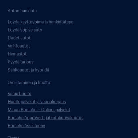
Auton hankinta
Löydä käyttövoima ja hankintatapa
Löydä sopiva auto
Uudet autot
Vaihtoautot
Hinnastot
Pyydä tarjous
Sähköautot ja hybridit
Omistaminen ja huolto
Varaa huolto
Huoltopalvelut ja vauriokorjaus
Minun Porsche – Online-palvelut
Porsche Approved -jatkotakuuvakuutus
Porsche Assistance