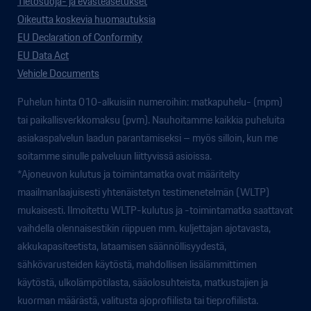
Tietosuoja- ja evästeasetukset
Oikeutta koskevia huomautuksia
EU Declaration of Conformity
EU Data Act
Vehicle Documents
Puhelun hinta 010-alkuisiin numeroihin: matkapuhelu- (mpm)
tai paikallisverkkomaksu (pvm). Nauhoitamme kaikkia puheluita
asiakaspalvelun laadun parantamiseksi – myös silloin, kun me
soitamme sinulle palveluun liittyvissä asioissa.
*Ajoneuvon kulutus ja toimintamatka ovat määritelty
maailmanlaajuisesti yhtenäistetyn testimenetelmän (WLTP)
mukaisesti. Ilmoitettu WLTP-kulutus ja -toimintamatka saattavat
vaihdella olennaisestikin riippuen mm. kuljettajan ajotavasta,
akkukapasiteetista, lataamisen säännöllisyydestä,
sähkövarusteiden käytöstä, mahdollisen lisälämmittimen
käytöstä, ulkolämpötilasta, sääolosuhteista, matkustajien ja
kuorman määrästä, valitusta ajoprofiilista tai tieprofiilista.