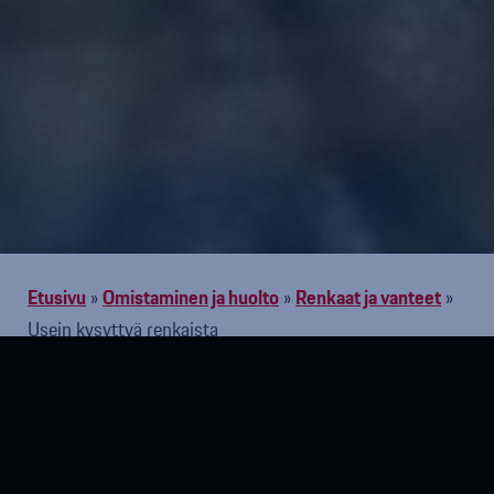
Etusivu
»
Omistaminen ja huolto
»
Renkaat ja vanteet
»
Usein kysyttyä renkaista
Milloin vaihtaa talvirenkaat?