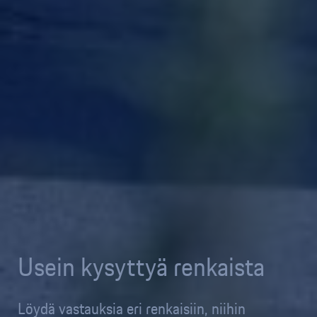
Usein kysyttyä renkaista
Löydä vastauksia eri renkaisiin, niihin