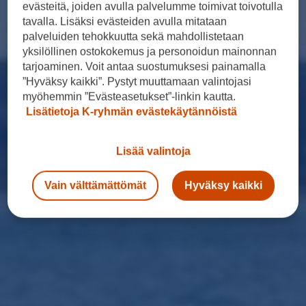
evästeitä, joiden avulla palvelumme toimivat toivotulla
tavalla. Lisäksi evästeiden avulla mitataan
palveluiden tehokkuutta sekä mahdollistetaan
yksilöllinen ostokokemus ja personoidun mainonnan
tarjoaminen. Voit antaa suostumuksesi painamalla
”Hyväksy kaikki”. Pystyt muuttamaan valintojasi
myöhemmin ”Evästeasetukset”-linkin kautta.
Lisätietoja K-ryhmän evästekäytännöistä
Lisää valintoja
Vain välttämättömät
Hyväksy kaikki