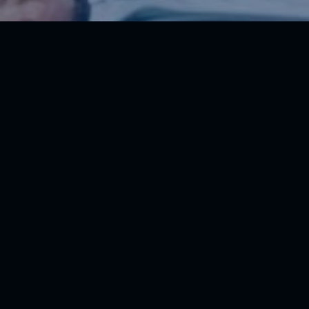
Täyden palvelun premium-
autoliike Helsingissä
Ammattitaitoinen henkilökuntamme auttaa sinua uuden
unelma-auton löytämisessä sekä huolto- ja