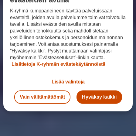
K-ryhmä kumppaneineen käyttää palveluissaan
evästeitä, joiden avulla palvelumme toimivat toivotulla
tavalla. Lisäksi evästeiden avulla mitataan
palveluiden tehokkuutta sekä mahdollistetaan
yksilöllinen ostokokemus ja personoidun mainonnan
tarjoaminen. Voit antaa suostumuksesi painamalla
”Hyväksy kaikki”. Pystyt muuttamaan valintojasi
myöhemmin ”Evästeasetukset”-linkin kautta.
Lisätietoja K-ryhmän evästekäytännöistä
Lisää valintoja
Vain välttämättömät
Hyväksy kaikki