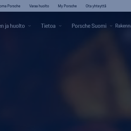
oma Porsche
Varaa huolto
My Porsche
Ota yhteyttä
n ja huolto
Tietoa
Porsche Suomi
Rakenn