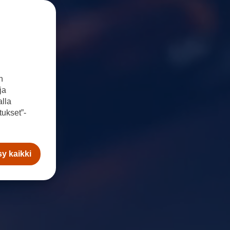
n
ja
lla
ukset”-
y kaikki