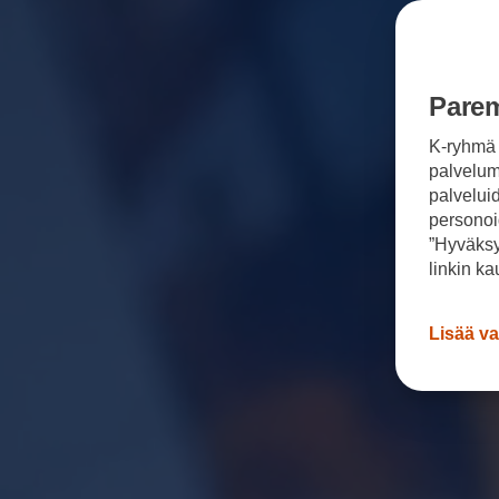
Parem
K-ryhmä 
palvelumm
palvelui
personoi
”Hyväksy
linkin ka
Lisää va