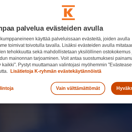
paa palvelua evästeiden avulla
kumppaneineen käyttää palveluissaan evästeitä, joiden avulla
e toimivat toivotulla tavalla. Lisäksi evästeiden avulla mitataa
den tehokkuutta sekä mahdollistetaan yksilöllinen ostokokemus 
dun mainonnan tarjoaminen. Voit antaa suostumuksesi painama
 kaikki”. Pystyt muuttamaan valintojasi myöhemmin ”Evästeaset
utta.
Lisätietoja K-ryhmän evästekäytännöistä
lintoja
Vain välttämättömät
Hyväks